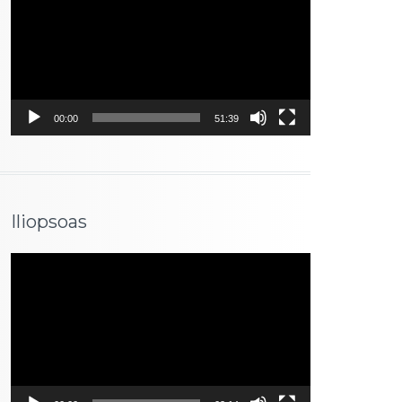
00:00
51:39
Iliopsoas
Lecteur
vidéo