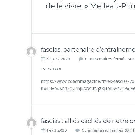
de le viv
re. »
M
erleau-Pont
fascias, partenaire d’entrainem
sur
Sep 22,2020
Commentaires fermés
non-classe
https://www.coachmagazine.fr/les-fascias-v
fbclid=IwAR3zOz1hJkSQ943qZXJ19bsYFz_v8uh
fascias : alliés cachés de notre
sur 
Fév 3,2020
Commentaires fermés