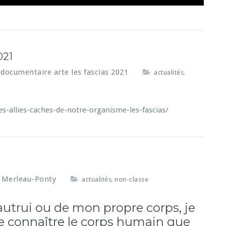
021
 documentaire arte les fascias 2021
actualités
,
es-allies-caches-de-notre-organisme-les-fascias/
 Merleau-Ponty
actualités
non-classe
,
’autrui ou de mon propre corps, je
e connaître le corps humain que