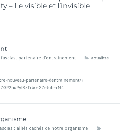
y – Le visible et l’invisible
ent
 fascias, partenaire d’entrainement
actualités
,
otre-nouveau-partenaire-dentrainement/?
6ZGP2huPylBzTrbo-GZetufr-rN4
 organisme
fascias : alliés cachés de notre organisme