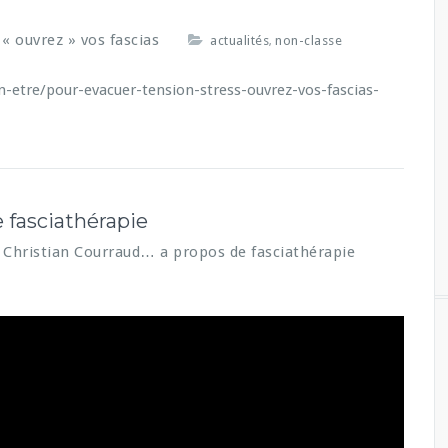
 « ouvrez » vos fascias
actualités
non-classe
,
n-etre/pour-evacuer-tension-stress-ouvrez-vos-fascias-
 fasciathérapie
 Christian Courraud… a propos de fasciathérapie